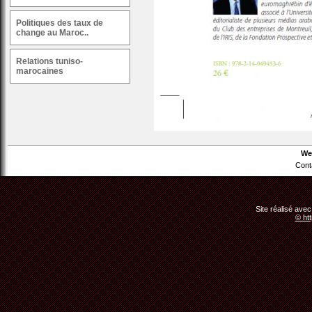
Politiques des taux de
change au Maroc..
Relations tuniso-
marocaines
We
Cont
Site réalisé avec
© ht