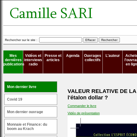
Rechercher sur le site :
Mes
Vidéos et
Presse et
Agenda
Ouvrages
L'auteur
Achet
dernières
interviews
articles
collectifs
l'ouvra
publications
radio
en lig
Mon dernier livre
VALEUR RELATIVE DE LA 
l'étalon dollar ?
Covid 19
Commander le livre
Mon dernier ouvrage
Vidéo de présentation
Monnaie et Finance: du
boom au Krach